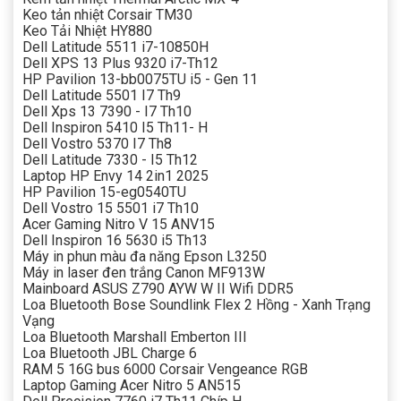
Keo tản nhiệt Corsair TM30
Keo Tải Nhiệt HY880
Dell Latitude 5511 i7-10850H
Dell XPS 13 Plus 9320 i7-Th12
HP Pavilion 13-bb0075TU i5 - Gen 11
Dell Latitude 5501 I7 Th9
Dell Xps 13 7390 - I7 Th10
Dell Inspiron 5410 I5 Th11- H
Dell Vostro 5370 I7 Th8
Dell Latitude 7330 - I5 Th12
Laptop HP Envy 14 2in1 2025
HP Pavilion 15-eg0540TU
Dell Vostro 15 5501 i7 Th10
Acer Gaming Nitro V 15 ANV15
Dell Inspiron 16 5630 i5 Th13
Máy in phun màu đa năng Epson L3250
Máy in laser đen trắng Canon MF913W
Mainboard ASUS Z790 AYW W II Wifi DDR5
Loa Bluetooth Bose Soundlink Flex 2 Hồng - Xanh Trạng
Vạng
Loa Bluetooth Marshall Emberton III
Loa Bluetooth JBL Charge 6
RAM 5 16G bus 6000 Corsair Vengeance RGB
Laptop Gaming Acer Nitro 5 AN515