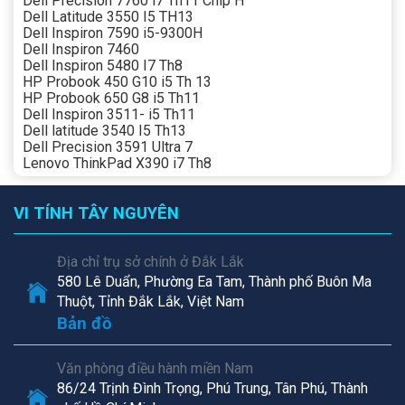
Dell Precision 7760 i7 Th11 Chíp H
Dell Latitude 3550 I5 TH13
Dell Inspiron 7590 i5-9300H
Dell Inspiron 7460
Dell Inspiron 5480 I7 Th8
HP Probook 450 G10 i5 Th 13
HP Probook 650 G8 i5 Th11
Dell Inspiron 3511- i5 Th11
Dell latitude 3540 I5 Th13
Dell Precision 3591 Ultra 7
Lenovo ThinkPad X390 i7 Th8
VI TÍNH TÂY NGUYÊN
Địa chỉ trụ sở chính ở Đắk Lắk
580 Lê Duẩn, Phường Ea Tam, Thành phố Buôn Ma
Thuột, Tỉnh Đắk Lắk, Việt Nam
Bản đồ
Văn phòng điều hành miền Nam
86/24 Trịnh Đình Trọng, Phú Trung, Tân Phú, Thành