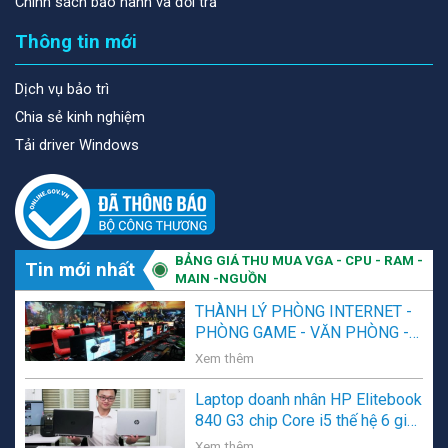
Chính sách bảo hành và đổi trả
Thông tin mới
Dịch vụ bảo trì
Chia sẻ kinh nghiệm
Tải driver Windows
BẢNG GIÁ THU MUA VGA - CPU - RAM -
Tin mới nhất
MAIN -NGUỒN
THÀNH LÝ PHÒNG INTERNET -
PHÒNG GAME - VĂN PHÒNG -
NGƯỜI SỬ DỤNG CÓ NHU CẦU
Xem thêm
THANH LÝ .
Laptop doanh nhân HP Elitebook
840 G3 chip Core i5 thế hệ 6 giá
rẻ lên kệ Vi Tính Tây Nguyên
Xem thêm