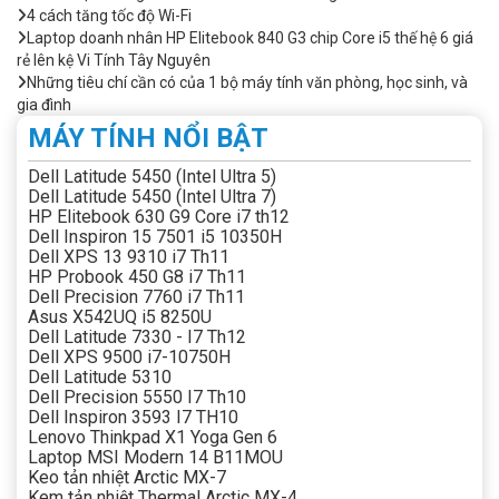
4 cách tăng tốc độ Wi-Fi
Laptop doanh nhân HP Elitebook 840 G3 chip Core i5 thế hệ 6 giá
rẻ lên kệ Vi Tính Tây Nguyên
Những tiêu chí cần có của 1 bộ máy tính văn phòng, học sinh, và
gia đình
MÁY TÍNH NỔI BẬT
Dell Latitude 5450 (Intel Ultra 5)
Dell Latitude 5450 (Intel Ultra 7)
HP Elitebook 630 G9 Core i7 th12
Dell Inspiron 15 7501 i5 10350H
Dell XPS 13 9310 i7 Th11
HP Probook 450 G8 i7 Th11
Dell Precision 7760 i7 Th11
Asus X542UQ i5 8250U
Dell Latitude 7330 - I7 Th12
Dell XPS 9500 i7-10750H
Dell Latitude 5310
Dell Precision 5550 I7 Th10
Dell Inspiron 3593 I7 TH10
Lenovo Thinkpad X1 Yoga Gen 6
Laptop MSI Modern 14 B11MOU
Keo tản nhiệt Arctic MX-7
Kem tản nhiệt Thermal Arctic MX-4