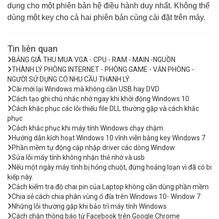
dụng cho một phiên bản hệ điều hành duy nhất. Không thể
dùng một key cho cả hai phiên bản cùng cài đặt trên máy.
Tin liên quan
BẢNG GIÁ THU MUA VGA - CPU - RAM - MAIN -NGUỒN
THÀNH LÝ PHÒNG INTERNET - PHÒNG GAME - VĂN PHÒNG -
NGƯỜI SỬ DỤNG CÓ NHU CẦU THANH LÝ .
Cài mới lại Windows mà không cần USB hay DVD
Cách tạo ghi chú nhắc nhở ngay khi khởi động Windows 10
Cách khắc phục các lỗi thiếu file DLL thường gặp và cách khắc
phục
Cách khắc phục khi máy tính Windows chạy chậm.
Hướng dẫn kích hoạt Windows 10 vĩnh viễn bằng key Windows 7
Phần mềm tự động cập nhập driver các dòng Window
Sửa lỗi máy tính không nhận thẻ nhớ và usb
Nếu một ngày máy tính bị hỏng chuột, đừng hoảng loạn vì đã có bi
kiếp này.
Cách kiểm tra độ chai pin của Laptop không cần dùng phần mềm
Chia sẻ cách chia phân vùng ổ đĩa trên Windows 10- Window 7
Những lỗi thường gặp khi bảo trì máy tính Windows
Cách chặn thông báo từ Facebook trên Google Chrome