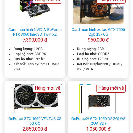
Card màn hình NVIDIA GeForce
Card màn hình zotac GTX 750ti
RTX 3060 Inno3D Twin X2
2gbd5 - Củ
7,390,000 đ
950,000 đ
Dung lượng:
12GB
Dung lượng:
2GB
Loại bộ nhớ:
GDDR6
Loại bộ nhớ:
GDDR5
Bus bộ nhớ:
192-bit
Bus bộ nhớ:
128-bit
Kết nối:
DisplayPort / HDMI /
Kết nối:
DisplayPort / HDMI /
VGA
DVI / VGA
Hàng mới về
Hàng mới về
GeForce GTX 1660 VENTUS XS
GeForce® GTX 1050 D5 2G( ĐÃ
6G OC
QUA SD)
2,850,000 đ
1,050,000 đ