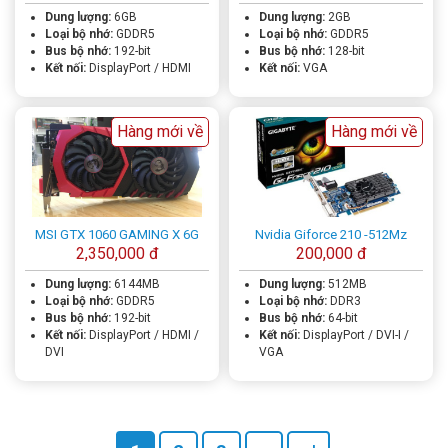
Dung lượng:
6GB
Dung lượng:
2GB
Loại bộ nhớ:
GDDR5
Loại bộ nhớ:
GDDR5
Bus bộ nhớ:
192-bit
Bus bộ nhớ:
128-bit
Kết nối:
DisplayPort / HDMI
Kết nối:
VGA
Hàng mới về
Hàng mới về
MSI GTX 1060 GAMING X 6G
Nvidia Giforce 210 -512Mz
2,350,000 đ
200,000 đ
Dung lượng:
6144MB
Dung lượng:
512MB
Loại bộ nhớ:
GDDR5
Loại bộ nhớ:
DDR3
Bus bộ nhớ:
192-bit
Bus bộ nhớ:
64-bit
Kết nối:
DisplayPort / HDMI /
Kết nối:
DisplayPort / DVI-I /
DVI
VGA