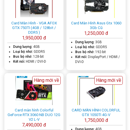
Card Màn Hình - VGA AFOX
Card Màn Hình Asus Gtx 1060
GTX-750TI (4GB / 128bit /
3Gb Cũ
DDR5 )
1,250,000 đ
1,950,000 đ
Dung lượng:
3GB
Dung lượng:
4GB
Loại bộ nhớ:
GDDR5
Loại bộ nhớ:
GDDR5
Bus bộ nhớ:
192-bit
Bus bộ nhớ:
128-bit
Kết nối:
DisplayPort / HDMI /
Kết nối:
HDMI / DVI-D
DVI-D
Hàng mới về
Hàng mới về
Card màn hình Colorful
CARD MÀN HÌNH COLORFUL
GeForce RTX 3060 NB DUO 12G
GTX 1050TI 4G-V
V2 L-V
1,750,000 đ
7,490,000 đ
Dung lượng:
4GB