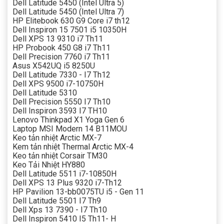
Dell Latitude 5450 (Intel Ultra 5)
Dell Latitude 5450 (Intel Ultra 7)
HP Elitebook 630 G9 Core i7 th12
Dell Inspiron 15 7501 i5 10350H
Dell XPS 13 9310 i7 Th11
HP Probook 450 G8 i7 Th11
Dell Precision 7760 i7 Th11
Asus X542UQ i5 8250U
Dell Latitude 7330 - I7 Th12
Dell XPS 9500 i7-10750H
Dell Latitude 5310
Dell Precision 5550 I7 Th10
Dell Inspiron 3593 I7 TH10
Lenovo Thinkpad X1 Yoga Gen 6
Laptop MSI Modern 14 B11MOU
Keo tản nhiệt Arctic MX-7
Kem tản nhiệt Thermal Arctic MX-4
Keo tản nhiệt Corsair TM30
Keo Tải Nhiệt HY880
Dell Latitude 5511 i7-10850H
Dell XPS 13 Plus 9320 i7-Th12
HP Pavilion 13-bb0075TU i5 - Gen 11
Dell Latitude 5501 I7 Th9
Dell Xps 13 7390 - I7 Th10
Dell Inspiron 5410 I5 Th11- H