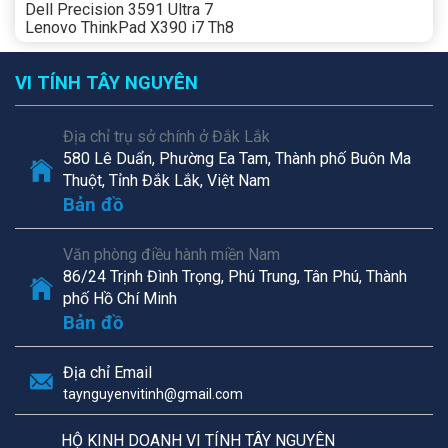
Dell Precision 3591 Ultra 7
Lenovo ThinkPad X390 i7 Th8
VI TÍNH TÂY NGUYÊN
Địa chỉ trụ sở chính ở Đắk Lắk
580 Lê Duẩn, Phường Ea Tam, Thành phố Buôn Ma
Thuột, Tỉnh Đắk Lắk, Việt Nam
Bản đồ
Văn phòng điều hành miền Nam
86/24 Trịnh Đình Trọng, Phú Trung, Tân Phú, Thành
phố Hồ Chí Minh
Bản đồ
Địa chỉ Email
taynguyenvitinh@gmail.com
HỘ KINH DOANH VI TÍNH TÂY NGUYÊN