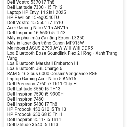
Dell Vostro 5370 I7 Th8
Dell Latitude 7330 - I5 Th12
Laptop HP Envy 14 2in1 2025
HP Pavilion 15-eg0540TU
Dell Vostro 15 5501 i7 Th10
Acer Gaming Nitro V 15 ANV15
Dell Inspiron 16 5630 i5 Th13
Máy in phun màu đa năng Epson L3250
Máy in laser đen trắng Canon MF913W
Mainboard ASUS Z790 AYW W II Wifi DDR5
Loa Bluetooth Bose Soundlink Flex 2 Hồng - Xanh Trạng
Vạng
Loa Bluetooth Marshall Emberton III
Loa Bluetooth JBL Charge 6
RAM 5 16G bus 6000 Corsair Vengeance RGB
Laptop Gaming Acer Nitro 5 AN515
Dell Precision 7760 i7 Th11 Chíp H
Dell Latitude 3550 I5 TH13
Dell Inspiron 7590 i5-9300H
Dell Inspiron 7460
Dell Inspiron 5480 I7 Th8
HP Probook 450 G10 i5 Th 13
HP Probook 650 G8 i5 Th11
Dell Inspiron 3511- i5 Th11
Dell latitude 3540 I5 Th13