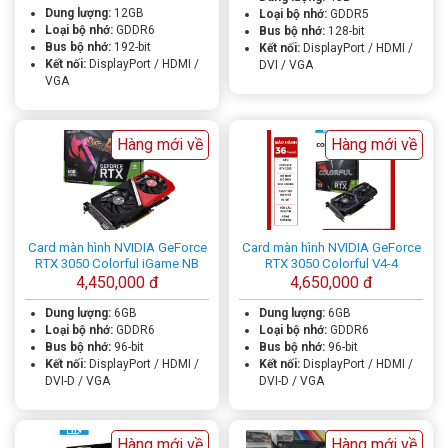
Dung lượng:
12GB
Loại bộ nhớ:
GDDR5
Loại bộ nhớ:
GDDR6
Bus bộ nhớ:
128-bit
Bus bộ nhớ:
192-bit
Kết nối:
DisplayPort / HDMI /
Kết nối:
DisplayPort / HDMI /
DVI / VGA
VGA
Hàng mới về
Hàng mới về
Card màn hình NVIDIA GeForce
Card màn hình NVIDIA GeForce
RTX 3050 Colorful iGame NB
RTX 3050 Colorful V4-4
4,450,000 đ
4,650,000 đ
Dung lượng:
6GB
Dung lượng:
6GB
Loại bộ nhớ:
GDDR6
Loại bộ nhớ:
GDDR6
Bus bộ nhớ:
96-bit
Bus bộ nhớ:
96-bit
Kết nối:
DisplayPort / HDMI /
Kết nối:
DisplayPort / HDMI /
DVI-D / VGA
DVI-D / VGA
Hàng mới về
Hàng mới về