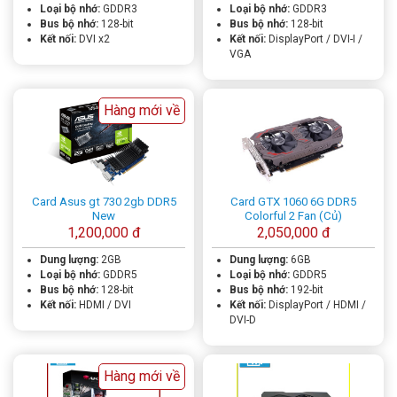
Loại bộ nhớ:
GDDR3
Loại bộ nhớ:
GDDR3
Bus bộ nhớ:
128-bit
Bus bộ nhớ:
128-bit
Kết nối:
DVI x2
Kết nối:
DisplayPort / DVI-I /
VGA
Hàng mới về
Card Asus gt 730 2gb DDR5
Card GTX 1060 6G DDR5
New
Colorful 2 Fan (Củ)
1,200,000 đ
2,050,000 đ
Dung lượng:
2GB
Dung lượng:
6GB
Loại bộ nhớ:
GDDR5
Loại bộ nhớ:
GDDR5
Bus bộ nhớ:
128-bit
Bus bộ nhớ:
192-bit
Kết nối:
HDMI / DVI
Kết nối:
DisplayPort / HDMI /
DVI-D
Hàng mới về