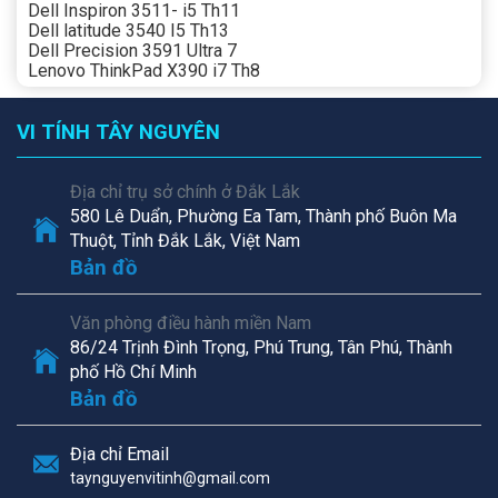
Dell Inspiron 3511- i5 Th11
Dell latitude 3540 I5 Th13
Dell Precision 3591 Ultra 7
Lenovo ThinkPad X390 i7 Th8
VI TÍNH TÂY NGUYÊN
Địa chỉ trụ sở chính ở Đắk Lắk
580 Lê Duẩn, Phường Ea Tam, Thành phố Buôn Ma
Thuột, Tỉnh Đắk Lắk, Việt Nam
Bản đồ
Văn phòng điều hành miền Nam
86/24 Trịnh Đình Trọng, Phú Trung, Tân Phú, Thành
phố Hồ Chí Minh
Bản đồ
Địa chỉ Email
taynguyenvitinh@gmail.com