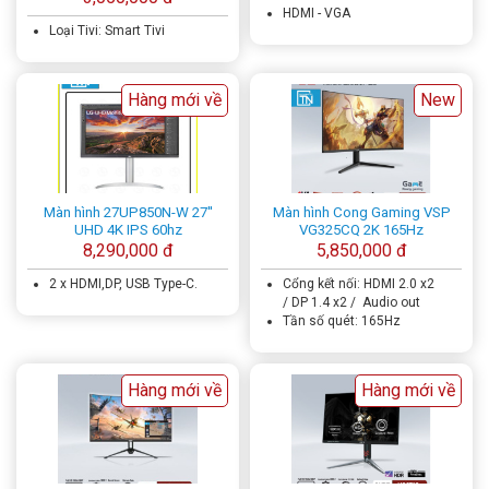
HDMI - VGA
Loại Tivi: Smart Tivi
Hàng mới về
New
Màn hình 27UP850N-W 27''
Màn hình Cong Gaming VSP
UHD 4K IPS 60hz
VG325CQ 2K 165Hz
8,290,000 đ
5,850,000 đ
2 x HDMI,DP, USB Type-C.
Cổng kết nối: HDMI 2.0 x2
/ DP 1.4 x2 / Audio out
Tần số quét: 165Hz
Hàng mới về
Hàng mới về