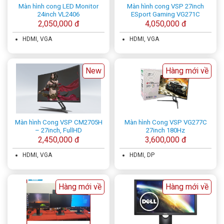
Màn hình cong LED Monitor
Màn hình cong VSP 27inch
24inch VL2406
ESport Gaming VG271C
2,050,000 đ
4,050,000 đ
HDMI, VGA
HDMI, VGA
New
Hàng mới về
Màn hình Cong VSP CM2705H
Màn hình Cong VSP VG277C
– 27inch, FullHD
27inch 180Hz
2,450,000 đ
3,600,000 đ
HDMI, VGA
HDMI, DP
Hàng mới về
Hàng mới về