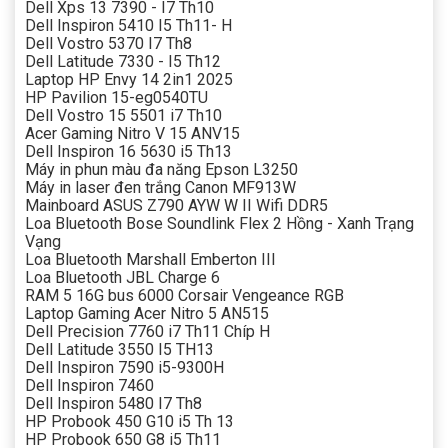
Dell Xps 13 7390 - I7 Th10
Dell Inspiron 5410 I5 Th11- H
Dell Vostro 5370 I7 Th8
Dell Latitude 7330 - I5 Th12
Laptop HP Envy 14 2in1 2025
HP Pavilion 15-eg0540TU
Dell Vostro 15 5501 i7 Th10
Acer Gaming Nitro V 15 ANV15
Dell Inspiron 16 5630 i5 Th13
Máy in phun màu đa năng Epson L3250
Máy in laser đen trắng Canon MF913W
Mainboard ASUS Z790 AYW W II Wifi DDR5
Loa Bluetooth Bose Soundlink Flex 2 Hồng - Xanh Trạng
Vạng
Loa Bluetooth Marshall Emberton III
Loa Bluetooth JBL Charge 6
RAM 5 16G bus 6000 Corsair Vengeance RGB
Laptop Gaming Acer Nitro 5 AN515
Dell Precision 7760 i7 Th11 Chíp H
Dell Latitude 3550 I5 TH13
Dell Inspiron 7590 i5-9300H
Dell Inspiron 7460
Dell Inspiron 5480 I7 Th8
HP Probook 450 G10 i5 Th 13
HP Probook 650 G8 i5 Th11