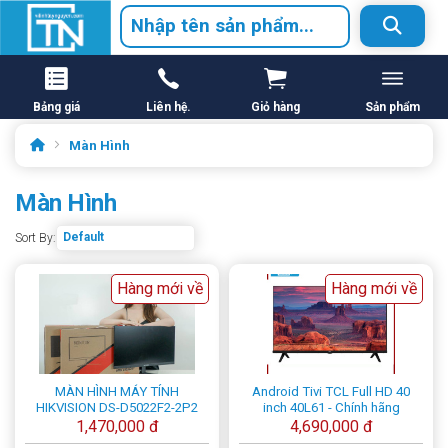
Bảng giá
Liên hệ.
Giỏ hàng
Sản phẩm
Màn Hình
Màn Hình
Sort By:
Hàng mới về
Hàng mới về
MÀN HÌNH MÁY TÍNH
Android Tivi TCL Full HD 40
HIKVISION DS-D5022F2-2P2
inch 40L61 - Chính hãng
1,470,000 đ
4,690,000 đ