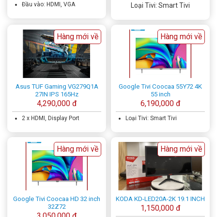
Đầu vào: HDMI, VGA
Loại Tivi: Smart Tivi
Hàng mới về
Hàng mới về
Asus TUF Gaming VG279Q1A
Google Tivi Coocaa 55Y72 4K
27IN IPS 165Hz
55 inch
4,290,000 đ
6,190,000 đ
2 x HDMI, Display Port
Loại Tivi: Smart Tivi
Hàng mới về
Hàng mới về
Google Tivi Coocaa HD 32 inch
KODA KD-LED20A-2K 19.1 INCH
32Z72
1,150,000 đ
3,050,000 đ