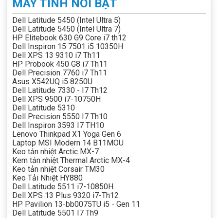
MÁY TÍNH NỔI BẬT
Dell Latitude 5450 (Intel Ultra 5)
Dell Latitude 5450 (Intel Ultra 7)
HP Elitebook 630 G9 Core i7 th12
Dell Inspiron 15 7501 i5 10350H
Dell XPS 13 9310 i7 Th11
HP Probook 450 G8 i7 Th11
Dell Precision 7760 i7 Th11
Asus X542UQ i5 8250U
Dell Latitude 7330 - I7 Th12
Dell XPS 9500 i7-10750H
Dell Latitude 5310
Dell Precision 5550 I7 Th10
Dell Inspiron 3593 I7 TH10
Lenovo Thinkpad X1 Yoga Gen 6
Laptop MSI Modern 14 B11MOU
Keo tản nhiệt Arctic MX-7
Kem tản nhiệt Thermal Arctic MX-4
Keo tản nhiệt Corsair TM30
Keo Tải Nhiệt HY880
Dell Latitude 5511 i7-10850H
Dell XPS 13 Plus 9320 i7-Th12
HP Pavilion 13-bb0075TU i5 - Gen 11
Dell Latitude 5501 I7 Th9