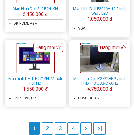
Màn Hình Dell 24" P2419H
Màn hình Dell E2016H 19.5 inch
Wide LED
2,450,000 đ
1,050,000 đ
DP, HDMI, VGA
VGA
Hàng mới về
Hàng mới về
Màn hình DELL P2214H 22 inch
Màn hình Dell P2722HE 27 inch
Full HD
FHD IPS USB-C 60Hz
1,550,000 đ
4,750,000 đ
VGA, DVI, DP
HDMI, DP X 2
1
2
3
4
>
>|