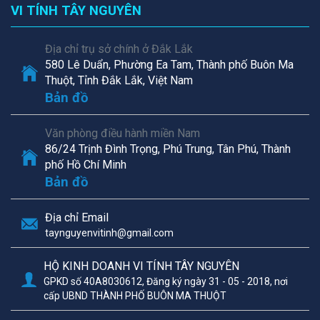
VI TÍNH TÂY NGUYÊN
Địa chỉ trụ sở chính ở Đắk Lắk
580 Lê Duẩn, Phường Ea Tam, Thành phố Buôn Ma
Thuột, Tỉnh Đắk Lắk, Việt Nam
Bản đồ
Văn phòng điều hành miền Nam
86/24 Trịnh Đình Trọng, Phú Trung, Tân Phú, Thành
phố Hồ Chí Minh
Bản đồ
Địa chỉ Email
taynguyenvitinh@gmail.com
HỘ KINH DOANH VI TÍNH TÂY NGUYÊN
GPKD số 40A8030612, Đăng ký ngày 31 - 05 - 2018, nơi
cấp UBND THÀNH PHỐ BUÔN MA THUỘT