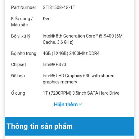
Part Number
STI31508-4G-1T
Kiểu dáng /
Đen
Màu sắc
Bộ vi xử lý
Intel® 8th Generation Core™ i5-9400 (6M
Cache, 3.6 GHz)
Bộ nhớ trong
4GB (1X4GB) 2400Mhz DDR4
Chipset
Intel® H370
Đồ họa
Intel® UHD Graphics 630 with shared
graphics memory
Ổ cứng
1T (7200RPM) 3.5inch SATA Hard Drive
Hiện thêm
Âm Thanh
Realtek High Definition Audio – (Integrated
5.1)
Giao tiếp
Gigabit Ethernet
Thông tin sản phẩm
mạng
Ổ quang
DVD±RW