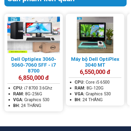
Kích thước
92.6 x 290 x 293 mm
Trọng lượng
4.8kg
Mã SP Gia
PCD282
Long
Dell Optiplex 3060-
Máy bộ Dell OptiPlex
5060-7060 SFF - i7
3040 MT
8700
6,550,000 đ
6,850,000 đ
CPU:
Core i5 6500
CPU:
i7 8700 3.6Ghz
RAM:
8G-120G
RAM:
8G-256G
VGA:
Graphics 530
VGA:
Graphics 530
BH:
24 THÁNG
BH:
24 THÁNG