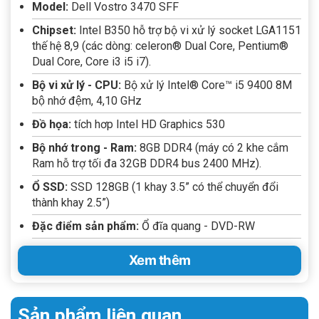
Model:
Dell Vostro 3470 SFF
Cổng kết nối
Front IO ports:
Chipset:
Intel B350 hỗ trợ bộ vi xử lý socket LGA1151
– 2 x USB 3.1 Gen 1 Type-A
thế hệ 8,9 (các dòng: celeron® Dual Core, Pentium®
Dual Core, Core i3 i5 i7).
– Universalaudio jack
– 5:1 Media cardreader
Bộ vi xử lý - CPU:
Bộ xử lý Intel® Core™ i5 9400 8M
bộ nhớ đệm, 4,10 GHz
Rear IO ports:
Đồ họa:
tích hơp Intel HD Graphics 530
– 4 x USB 2.0
– Gigabit Ethernet
Bộ nhớ trong - Ram:
8GB DDR4 (máy có 2 khe cắm
Ram hỗ trợ tối đa 32GB DDR4 bus 2400 MHz).
– HDMI
Ổ SSD:
SSD 128GB (1 khay 3.5” có thể chuyển đổi
– VGA
thành khay 2.5”)
– 3-stack audio jacks supporting 5.1
surround sound
Đặc điểm sản phẩm:
Ổ đĩa quang - DVD-RW
Bàn phím
Dell Wired Keyboard KB216 Black (English)
Xem thêm
Chuột
Dell Wired Mouse MS116 Black
Hệ điều hành
Ubuntu 16.04
Sản phẩm liên quan