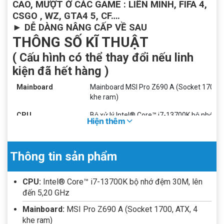
CAO, MƯỢT Ở CÁC GAME : LIÊN MINH, FIFA 4,
CSGO , WZ, GTA4 5, CF….
►
DỄ DÀNG NÂNG CẤP VỀ SAU
THÔNG SỐ KĨ THUẬT
( Cấu hình có thể thay đổi nếu linh
kiện đã hết hàng )
Mainboard
Mainboard MSI Pro Z690 A (Socket 1700, 
khe ram)
CPU
Bộ xử lý Intel® Core™ i7-13700K bộ nhớ đ
Hiện thêm
30M, lên đến 5,20 GHz
RAM PATRIOT VIPER STEEL RG
RAM
Thông tin sản phẩm
32GB DDR4 3200MHZ (16 X 2 )
VGA – Card đồ họa
Card màn hình VGA Zotac RTX 2060 6GB 
CPU:
Intel® Core™ i7-13700K bộ nhớ đệm 30M, lên
đến 5,20 GHz
HDD
Có thể tùy chọn
Nâng cấp
Mainboard:
MSI Pro Z690 A (Socket 1700, ATX, 4
khe ram)