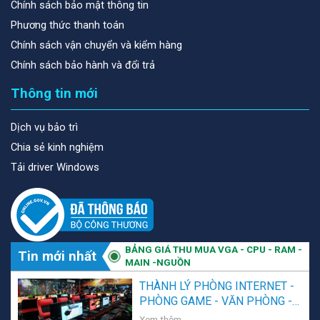
Chính sách bảo mật thông tin
Phương thức thanh toán
Chính sách vận chuyển và kiểm hàng
Chính sách bảo hành và đổi trả
Thông tin mới
Dịch vụ bảo trì
Chia sẻ kinh nghiệm
Tải driver Windows
BẢNG GIÁ THU MUA VGA - CPU - RAM -
Tin mới nhất
MAIN -NGUỒN
THÀNH LÝ PHÒNG INTERNET -
PHÒNG GAME - VĂN PHÒNG -
NGƯỜI SỬ DỤNG CÓ NHU CẦU
Xem thêm