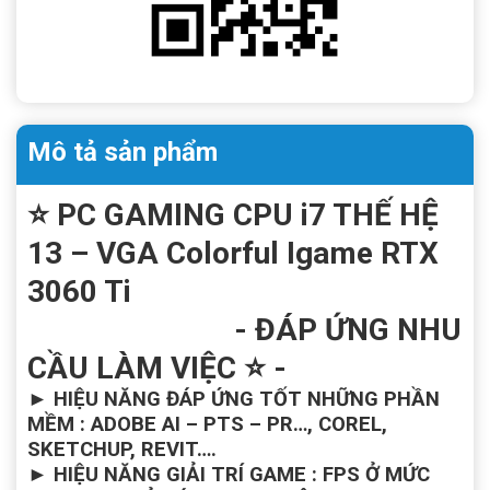
Mô tả sản phẩm
⭐ PC GAMING CPU i7 THẾ HỆ
13 – VGA Colorful Igame RTX
3060 Ti
- ĐÁP ỨNG NHU
CẦU LÀM VIỆC
⭐ -
►
HIỆU NĂNG ĐÁP ỨNG TỐT NHỮNG PHẦN
MỀM : ADOBE AI – PTS – PR…, COREL,
SKETCHUP, REVIT….
►
HIỆU NĂNG GIẢI TRÍ GAME : FPS Ở MỨC